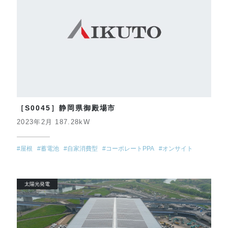
［S0045］静岡県御殿場市
2023年2月 187.28kW
#屋根
#蓄電池
#自家消費型
#コーポレートPPA
#オンサイト
太陽光発電