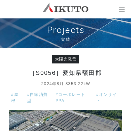
Projects
実績
太陽光発電
［S0056］愛知県額田郡
2024年8月 3353.22kW
#屋
#自家消費
#コーポレート
#オンサイ
根
型
PPA
ト