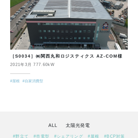
［S0034］㈱関西丸和ロジスティクス AZ-COM様
2021年3月 777.60kW
#屋根
#自家消費型
ALL
太陽光発電
#野立て
#売電型
#シェアリング
#屋根
#BCP対策