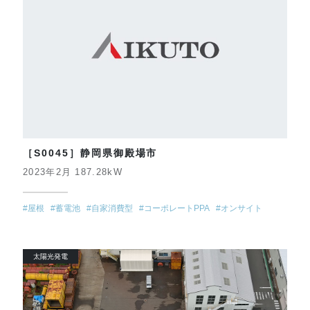
［S0045］静岡県御殿場市
2023年2月 187.28kW
#屋根
#蓄電池
#自家消費型
#コーポレートPPA
#オンサイト
太陽光発電