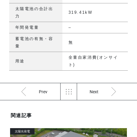
太陽電池の合計出
319.41kW
力
年間発電量
–
蓄電池の有無・容
無
量
全量自家消費(オンサイ
用途
ト)
Prev
Next
関連記事
太陽光発電