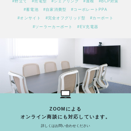
#野立て
#売電型
#シェアリング
#屋根
#BCP対策
#蓄電池
#自家消費型
#コーポレートPPA
#オンサイト
#完全オフグリッド型
#カーポート
#ソーラーカーポート
#EV充電器
ZOOMによる
オンライン商談にも対応しています。
詳しくはお問い合わせください