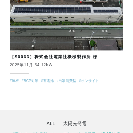
［S0063］株式会社電業社機械製作所 様
2025年11月 54.12kW
#屋根
#BCP対策
#蓄電池
#自家消費型
#オンサイト
ALL
太陽光発電