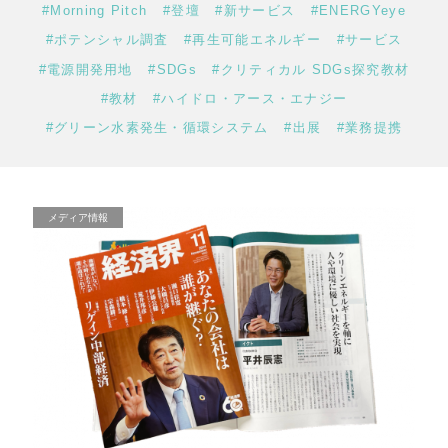
#Morning Pitch
#登壇
#新サービス
#ENERGYeye
#ポテンシャル調査
#再生可能エネルギー
#サービス
#電源開発用地
#SDGs
#クリティカル SDGs探究教材
#教材
#ハイドロ・アース・エナジー
#グリーン水素発生・循環システム
#出展
#業務提携
メディア情報