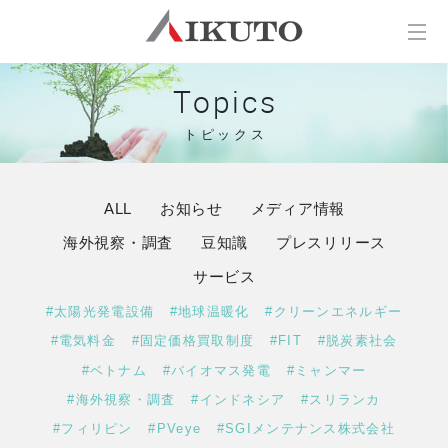
Topics
トピックス
ALL
お知らせ
メディア情報
海外視察・調査
豆知識
プレスリリース
サービス
#太陽光発電設備
#地球温暖化
#クリーンエネルギー
#電気料金
#固定価格買取制度
#FIT
#脱炭素社会
#ベトナム
#バイオマス発電
#ミャンマー
#海外視察・調査
#インドネシア
#スリランカ
#フィリピン
#PVeye
#SGIメンテナンス株式会社