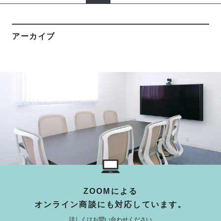
ナ
ビ
アーカイブ
ゲ
ー
シ
ョ
ン
ZOOMによる
オンライン商談にも対応しています。
詳しくはお問い合わせください