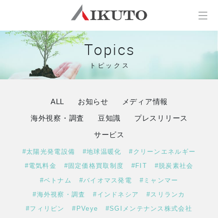
Topics
トピックス
ALL
お知らせ
メディア情報
海外視察・調査
豆知識
プレスリリース
サービス
#太陽光発電設備
#地球温暖化
#クリーンエネルギー
#電気料金
#固定価格買取制度
#FIT
#脱炭素社会
#ベトナム
#バイオマス発電
#ミャンマー
#海外視察・調査
#インドネシア
#スリランカ
#フィリピン
#PVeye
#SGIメンテナンス株式会社