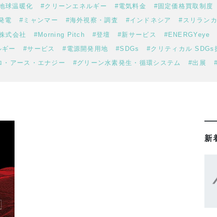
#地球温暖化
#クリーンエネルギー
#電気料金
#固定価格買取制度
発電
#ミャンマー
#海外視察・調査
#インドネシア
#スリラン
ス株式会社
#Morning Pitch
#登壇
#新サービス
#ENERGYeye
ルギー
#サービス
#電源開発用地
#SDGs
#クリティカル SDG
ロ・アース・エナジー
#グリーン水素発生・循環システム
#出展
新