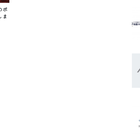
のポ
しま