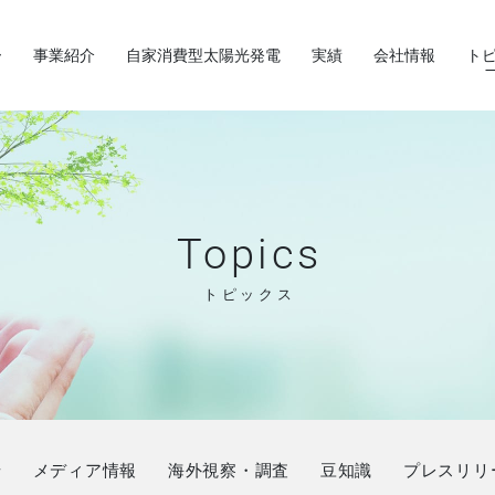
ー
事業紹介
自家消費型太陽光発電
実績
会社情報
ト
Topics
トピックス
せ
メディア情報
海外視察・調査
豆知識
プレスリリ