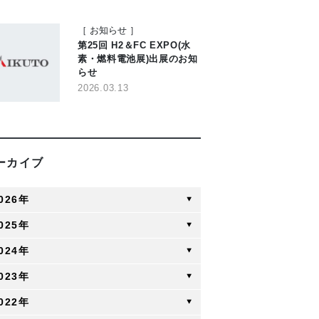
［
お知らせ
］
第25回 H2＆FC EXPO(水
素・燃料電池展)出展のお知
らせ
2026.03.13
ーカイブ
026年
025年
024年
023年
022年