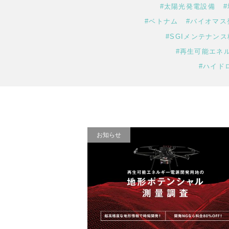
#太陽光発電設備
#ベトナム
#バイオマス
#SGIメンテナン
#再生可能エネ
#ハイド
お知らせ