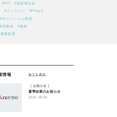
#FIT
#脱炭素社会
カ
#フィリピン
#PVeye
#ポテンシャル調査
s探究教材
#教材
#業務提携
着情報
全てを表示
［
お知らせ
］
夏季休業のお知らせ
2026.08.06