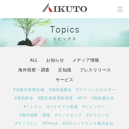
Topics
トピックス
ALL
お知らせ
メディア情報
海外視察・調査
豆知識
プレスリリース
サービス
#太陽光発電設備
#地球温暖化
#クリーンエネルギー
#電気料金
#固定価格買取制度
#FIT
#脱炭素社会
#ベトナム
#バイオマス発電
#ミャンマー
#海外視察・調査
#インドネシア
#スリランカ
#フィリピン
#PVeye
#SGIメンテナンス株式会社